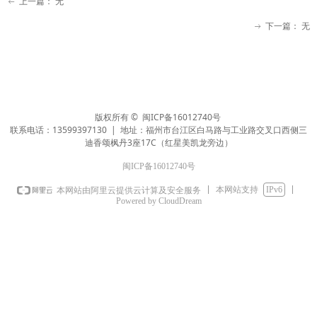
上一篇：
无
ꂃ
下一篇：
无
ꁹ
版权所有 ©
闽ICP备16012740号
联系电话：13599397130 | 地址：福州市台江区白马路与工业路交叉口西侧三
迪香颂枫丹3座17C（红星美凯龙旁边）
闽ICP备16012740号
本网站支持
IPv6
本网站由阿里云提供云计算及安全服务
Powered by CloudDream