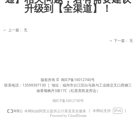
升级到【全渠道】！
上一篇：
无
ꂃ
下一篇：
无
ꁹ
版权所有 ©
闽ICP备16012740号
联系电话：13599397130 | 地址：福州市台江区白马路与工业路交叉口西侧三
迪香颂枫丹3座17C（红星美凯龙旁边）
闽ICP备16012740号
本网站支持
IPv6
本网站由阿里云提供云计算及安全服务
Powered by CloudDream