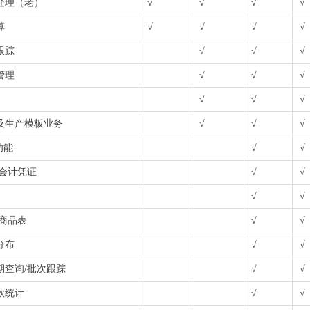
处理（老）
√
√
√
√
算
√
√
√
√
跟踪
√
√
√
管理
√
√
√
√
√
√
及生产模板业务
√
√
√
功能
√
√
/会计凭证
√
√
√
√
销商品表
√
√
分布
√
√
期查询/批次跟踪
√
√
款统计
√
√