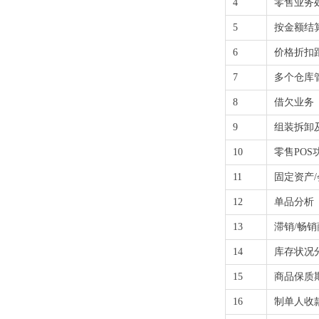
4
零售业务
5
按金额结
6
价格折扣
7
多个仓库
8
借欠业务
9
组装拆卸
10
零售POS
11
固定资产
12
单品分析
13
滞销/畅
14
库存状况
15
商品保质
16
制单人收