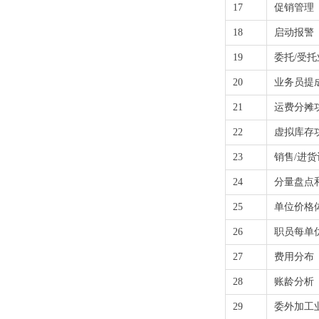
17
促销管理
18
启动报警
19
委托/受托
20
业务员提
21
运费分摊
22
虚拟库存
23
销售/进
24
分量盘点
25
单位价格
26
职员每单
27
费用分布（
28
账龄分析
29
委外加工