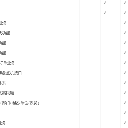
√
√
√
√
业务
√
成功能
√
功能
√
功能
√
货订单业务
√
和盘点机接口
√
体系
√
优惠限额
√
部门/地区/单位/职员）
√
√
业务
√