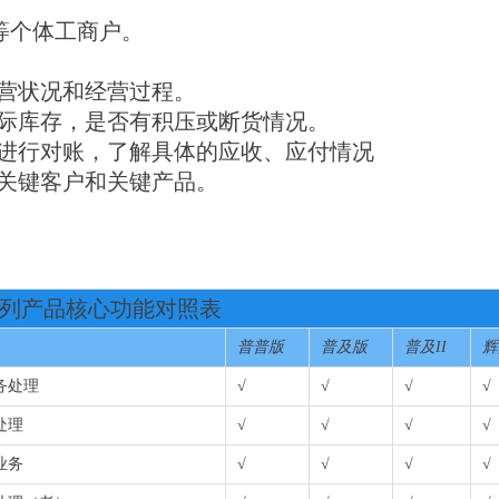
等个体工商户。
经营状况和经营过程。
实际库存，是否有积压或断货情况。
户进行对账，了解具体的应收、应付情况
的关键客户和关键产品。
列产品核心功能对照表
普普版
普及版
普及II
辉
务处理
√
√
√
√
处理
√
√
√
√
业务
√
√
√
√