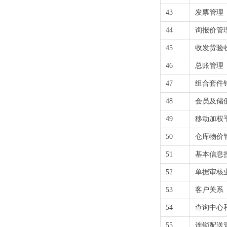
43
发票管理
44
询报价管
45
收发货验
46
总账管理
47
组合套件
48
会员及储
49
移动加权
50
仓库物价
51
基本信息
52
单据审核
53
客户关系
54
查询中心
55
连锁配送