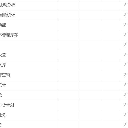
售波动分析
√
门回款统计
√
功能
√
不管理库存
√
√
设置
√
入库
√
警查询
√
统计
√
款
√
补货计划
√
业务
√
务
√