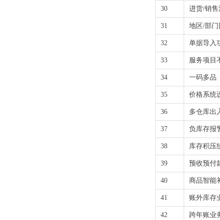
30
进货/销
31
地区/部
32
单据导入
33
服务项目
34
一码多品
35
价格系统
36
多仓库出
37
负库存报
38
库存积压
39
预收预付
40
商品智能
41
账外库存
42
跨年账业