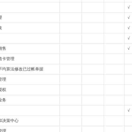
√
理
√
收
√
√
销售
√
值卡管理
平均算法修改已过帐单据
管理
授权
业务
√
和决策中心
管理