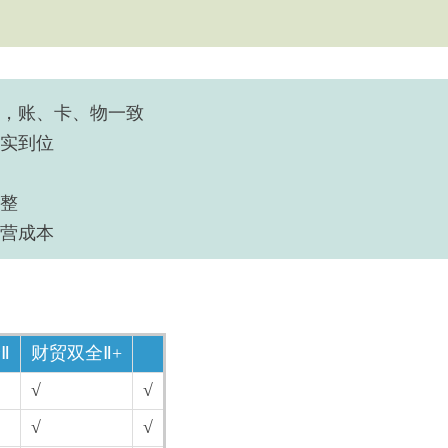
，账、卡、物一致
实到位
整
营成本
Ⅱ
财贸双全Ⅱ+
√
√
√
√